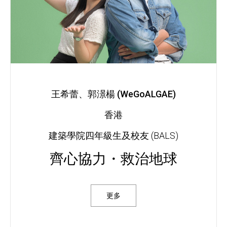
王希蕾、郭澋楊 (WeGoALGAE)
香港
建築學院四年級生及校友 (BALS)
齊心協力・救治地球
更多