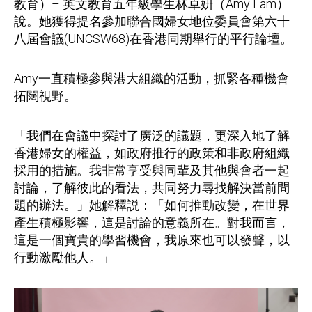
教育）–
英文教育五年級學生林卓姸（
Amy Lam
）
說。她獲得提名參加聯合國婦女地位委員會第六十
八屆會議
(UNCSW68)
在香港同期舉行的平行論壇
。
Amy
一直積極參與港大組織的活動，抓緊各種機會
拓闊視野。
「我們在會議中探討了廣泛的議題，更深入地了解
香港婦女的權益，如政府推行的政策和非政府組織
採用的措施。我非常享受與同輩及其他與會者一起
討論，了解彼此的看法，共同努力尋找解決當前問
題的辦法。」她解釋説：「如何推動改變，在世界
產生積極影響，這是討論的意義所在。對我而言，
這是一個寶貴的學習機會，我原來也可以發聲，以
行動激勵他人。」