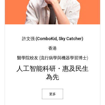
許文强 (ComboKid, Sky Catcher)
香港
醫學院校友 (流行病學與機器學習博士)
人工智能科研・惠及民生
為先
更多