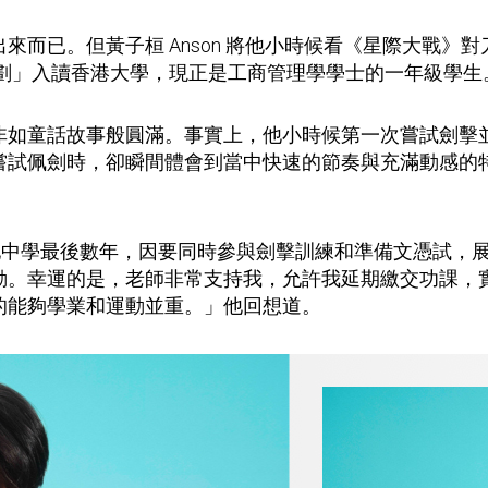
而已。但黃子桓 Anson 將他小時候看《星際大戰》對刀
計劃」入讀香港大學，現正是工商管理學學士的一年級學生
非如童話故事般圓滿。事實上，他小時候第一次嘗試劍擊
嘗試佩劍時，卻瞬間體會到當中快速的節奏與充滿動感的特
。他中學最後數年，因要同時參與劍擊訓練和準備文憑試，
動。幸運的是，老師非常支持我，允許我延期繳交功課，
的能夠學業和運動並重。」他回想道。