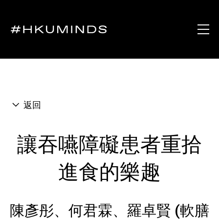
返回
讓吞嚥障礙患者重拾
進食的樂趣
陳彥彤、何君霖、羅卓賢 (軟膳