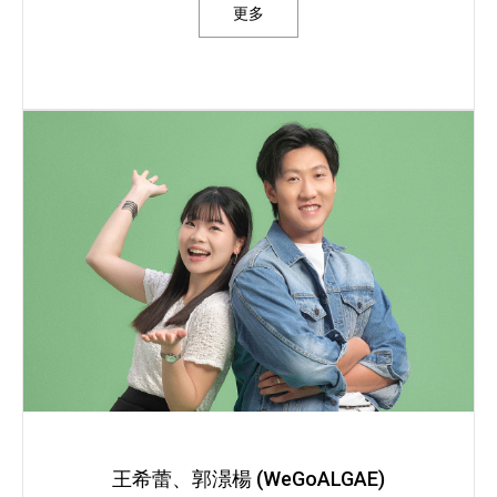
更多
王希蕾、郭澋楊 (WeGoALGAE)