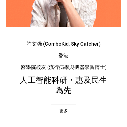
許文强 (ComboKid, Sky Catcher)
香港
醫學院校友 (流行病學與機器學習博士)
人工智能科研・惠及民生
為先
更多