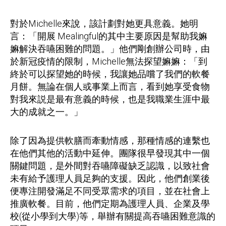
對於Michelle來說，該計劃對她更具意義。她明
言：「開展 Mealingful的其中主要原因是幫助我嫲
嫲解決吞嚥困難的問題。」他們剛創辦公司時，由
於新冠疫情的限制，Michelle無法探望嫲嫲：「到
終於可以探望她的時候，我讓她品嚐了我們的軟餐
月餅。無論在個人或事業上而言，看到她享受食物
對我來説是最有意義的時候，也是我職業生涯中最
大的成就之一。」
除了因為提供軟膳而牽動情感，那種情感的連繫也
在他們其他的活動中延伸。團隊很早發現其中一個
關鍵問題，是外間對吞嚥障礙缺乏認識，以致社會
未有給予護理人員足夠的支援。因此，他們創業後
便專注開發滿足不同受眾需求的項目，並在社會上
推廣軟餐。目前，他們定期為護理人員、企業及學
校(從小學到大學)等，舉辦有關提高吞嚥困難意識的