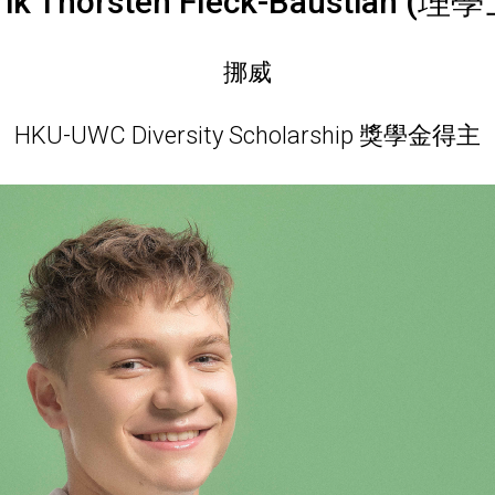
rik Thorsten Fleck-Baustian (理
挪威
HKU-UWC Diversity Scholarship 獎學金得主