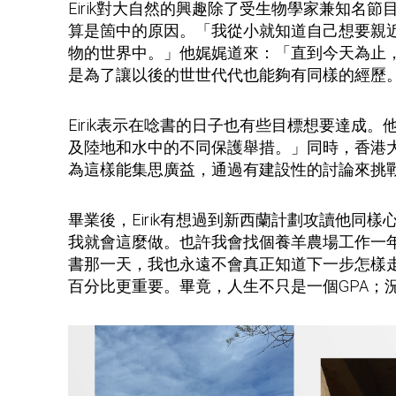
Eirik對大自然的興趣除了受生物學家兼知
算是箇中的原因。「我從小就知道自己想要親
物的世界中。」他娓娓道來：「直到今天為止
是為了讓以後的世世代代也能夠有同樣的經歷
Eirik表示在唸書的日子也有些目標想要達
及陸地和水中的不同保護舉措。」同時，香港
為這樣能集思廣益，通過有建設性的討論來挑
畢業後，Eirik有想過到新西蘭計劃攻讀他
我就會這麼做。也許我會找個養羊農場工作一
書那一天，我也永遠不會真正知道下一步怎樣
百分比更重要。畢竟，人生不只是一個GPA；